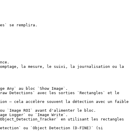
es` se remplira.

nce.

omptage, la mesure, le suivi, la journalisation ou la 
ge Any` au bloc `Show Image`.

raw Detections` avec les sorties `Rectangles` et le 
ion — cela accélère souvent la détection avec un faible 
ou `Image ROI` avant d'alimenter le bloc.

age Logger` ou `Image Write`.

Object_Detection_Tracker` en utilisant les rectangles 
etection` ou `Object Detection (D-FINE)` (si 