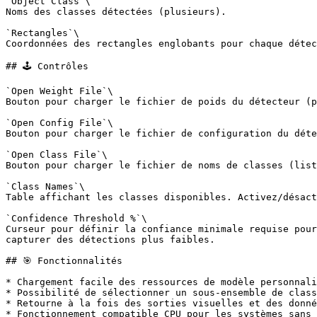
`Object Class`\

Noms des classes détectées (plusieurs).

`Rectangles`\

Coordonnées des rectangles englobants pour chaque détec
## 🕹️ Contrôles

`Open Weight File`\

Bouton pour charger le fichier de poids du détecteur (p
`Open Config File`\

Bouton pour charger le fichier de configuration du déte
`Open Class File`\

Bouton pour charger le fichier de noms de classes (list
`Class Names`\

Table affichant les classes disponibles. Activez/désact
`Confidence Threshold %`\

Curseur pour définir la confiance minimale requise pour
capturer des détections plus faibles.

## 🎯 Fonctionnalités

* Chargement facile des ressources de modèle personnali
* Possibilité de sélectionner un sous-ensemble de class
* Retourne à la fois des sorties visuelles et des donné
* Fonctionnement compatible CPU pour les systèmes sans 