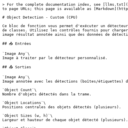
> For the complete documentation index, see [llms.txt](
to page URLs; this page is available as [Markdown](http
# Object Detection - Custom (CPU)

Ce bloc de fonction vous permet d'exécuter un détecteur
de classes. Utilisez les contrôles fournis pour charger
image résultat annotée ainsi que des données de détecti
## 📥 Entrées

`Image Any`\

Image à traiter par le détecteur personnalisé.

## 📤 Sorties

`Image Any`\

Image annotée avec les détections (boîtes/étiquettes) d
`Object Count`\

Nombre d'objets détectés dans la trame.

`Object Locations`\

Positions centrales des objets détectés (plusieurs).

`Object Sizes (w, h)`\

Largeur et hauteur de chaque objet détecté (plusieurs).
