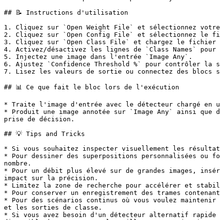
## 📝 Instructions d'utilisation

1. Cliquez sur `Open Weight File` et sélectionnez votre
2. Cliquez sur `Open Config File` et sélectionnez le fi
3. Cliquez sur `Open Class File` et chargez le fichier 
4. Activez/désactivez les lignes de `Class Names` pour 
5. Injectez une image dans l'entrée `Image Any`.

6. Ajustez `Confidence Threshold %` pour contrôler la s
7. Lisez les valeurs de sortie ou connectez des blocs s
## 📊 Ce que fait le bloc lors de l'exécution

* Traite l'image d'entrée avec le détecteur chargé en u
* Produit une image annotée sur `Image Any` ainsi que d
prise de décision.

## 💡 Tips and Tricks

* Si vous souhaitez inspecter visuellement les résultat
* Pour dessiner des superpositions personnalisées ou fo
nombre.

* Pour un débit plus élevé sur de grandes images, insér
impact sur la précision.

* Limitez la zone de recherche pour accélérer et stabil
* Pour conserver un enregistrement des trames contenant
* Pour des scénarios continus où vous voulez maintenir 
et les sorties de classe.

* Si vous avez besoin d'un détecteur alternatif rapide 