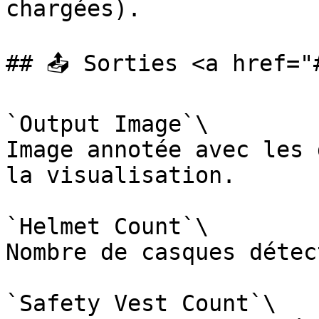
chargées).

## 📤 Sorties <a href="
`Output Image`\

Image annotée avec les 
la visualisation.

`Helmet Count`\

Nombre de casques détect
`Safety Vest Count`\
