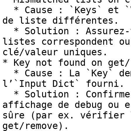
  * Cause : `Keys` et `Values` ont des longueurs 
de liste différentes.

  * Solution : Assurez-vous que les longueurs des 
listes correspondent ou
clé/valeur uniques.

* Key not found on get/
  * Cause : La `Key` demandée n'existe pas dans 
l’`Input Dict` fourni.

  * Solution : Confirmez les clés à l'aide d'un 
affichage de debug ou e
sûre (par ex. vérifier 
get/remove).
