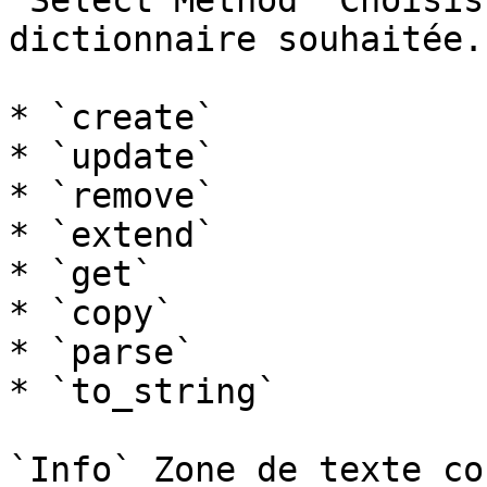
`Select Method` Choisis
dictionnaire souhaitée.
* `create`

* `update`

* `remove`

* `extend`

* `get`

* `copy`

* `parse`

* `to_string`

`Info` Zone de texte co