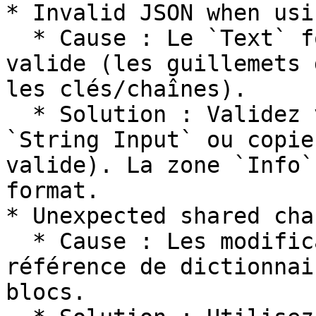
* Invalid JSON when usi
  * Cause : Le `Text` fourni n'est pas du JSON 
valide (les guillemets 
les clés/chaînes).

  * Solution : Validez votre texte JSON (utilisez 
`String Input` ou copie
valide). La zone `Info`
format.

* Unexpected shared chan
  * Cause : Les modifications en aval d'une 
référence de dictionnai
blocs.
