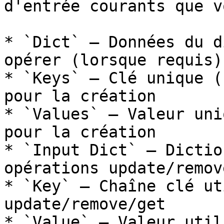
d'entrée courants que v
* `Dict` — Données du d
opérer (lorsque requis)

* `Keys` — Clé unique (
pour la création

* `Values` — Valeur uni
pour la création

* `Input Dict` — Dictio
opérations update/remov
* `Key` — Chaîne clé ut
update/remove/get

* `Value` — Valeur util