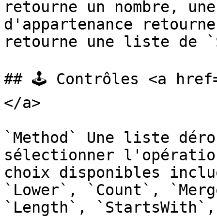
retourne un nombre, une
d'appartenance retourne
retourne une liste de `
## 🕹️ Contrôles <a hre
</a>

`Method` Une liste déro
sélectionner l'opératio
choix disponibles inclu
`Lower`, `Count`, `Merg
`Length`, `StartsWith`,