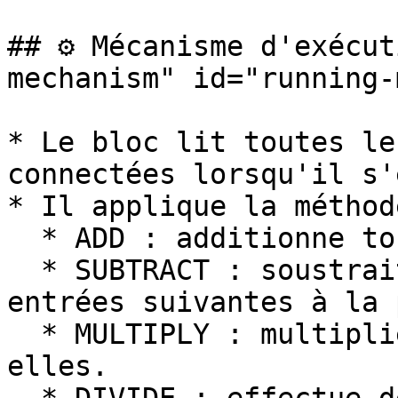
## ⚙️ Mécanisme d'exécu
mechanism" id="running-
* Le bloc lit toutes le
connectées lorsqu'il s'
* Il applique la méthod
  * ADD : additionne toutes les entrées.

  * SUBTRACT : soustrait la somme de toutes les 
entrées suivantes à la 
  * MULTIPLY : multiplie toutes les entrées entre 
elles.
