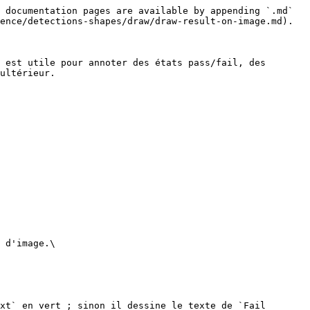
 documentation pages are available by appending `.md` 
ence/detections-shapes/draw/draw-result-on-image.md).

 est utile pour annoter des états pass/fail, des 
ultérieur.

 d'image.\

xt` en vert ; sinon il dessine le texte de `Fail 