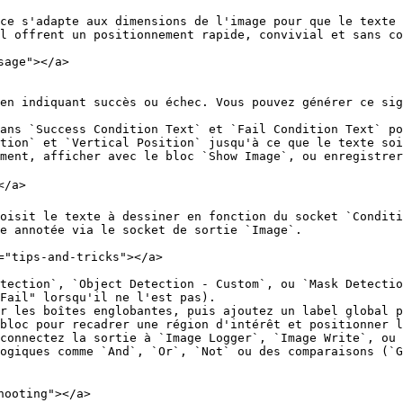
ce s'adapte aux dimensions de l'image pour que le texte 
l offrent un positionnement rapide, convivial et sans co
age"></a>

en indiquant succès ou échec. Vous pouvez générer ce sig
ans `Success Condition Text` et `Fail Condition Text` po
tion` et `Vertical Position` jusqu'à ce que le texte soi
ment, afficher avec le bloc `Show Image`, ou enregistrer
/a>

oisit le texte à dessiner en fonction du socket `Conditi
e annotée via le socket de sortie `Image`.

="tips-and-tricks"></a>

tection`, `Object Detection - Custom`, ou `Mask Detectio
Fail" lorsqu'il ne l'est pas).

r les boîtes englobantes, puis ajoutez un label global p
bloc pour recadrer une région d'intérêt et positionner l
connectez la sortie à `Image Logger`, `Image Write`, ou 
ogiques comme `And`, `Or`, `Not` ou des comparaisons (`G
hooting"></a>
