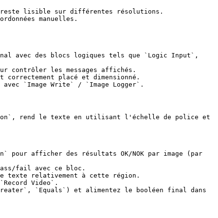
reste lisible sur différentes résolutions.

ordonnées manuelles.

nal avec des blocs logiques tels que `Logic Input`, 
ur contrôler les messages affichés.

t correctement placé et dimensionné.

 avec `Image Write` / `Image Logger`.

on`, rend le texte en utilisant l'échelle de police et 
n` pour afficher des résultats OK/NOK par image (par 
ass/fail avec ce bloc.

e texte relativement à cette région.

`Record Video`.

reater`, `Equals`) et alimentez le booléen final dans 