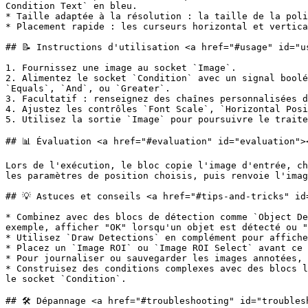
Condition Text` en bleu.

* Taille adaptée à la résolution : la taille de la poli
* Placement rapide : les curseurs horizontal et vertica
## 📝 Instructions d'utilisation <a href="#usage" id="us
1. Fournissez une image au socket `Image`.

2. Alimentez le socket `Condition` avec un signal boolé
`Equals`, `And`, ou `Greater`.

3. Facultatif : renseignez des chaînes personnalisées d
4. Ajustez les contrôles `Font Scale`, `Horizontal Posi
5. Utilisez la sortie `Image` pour poursuivre le traite
## 📊 Évaluation <a href="#evaluation" id="evaluation"><
Lors de l'exécution, le bloc copie l'image d'entrée, ch
les paramètres de position choisis, puis renvoie l'imag
## 💡 Astuces et conseils <a href="#tips-and-tricks" id
* Combinez avec des blocs de détection comme `Object De
exemple, afficher "OK" lorsqu'un objet est détecté ou "
* Utilisez `Draw Detections` en complément pour affiche
* Placez un `Image ROI` ou `Image ROI Select` avant ce 
* Pour journaliser ou sauvegarder les images annotées, 
* Construisez des conditions complexes avec des blocs l
le socket `Condition`.

## 🛠️ Dépannage <a href="#troubleshooting" id="troubles