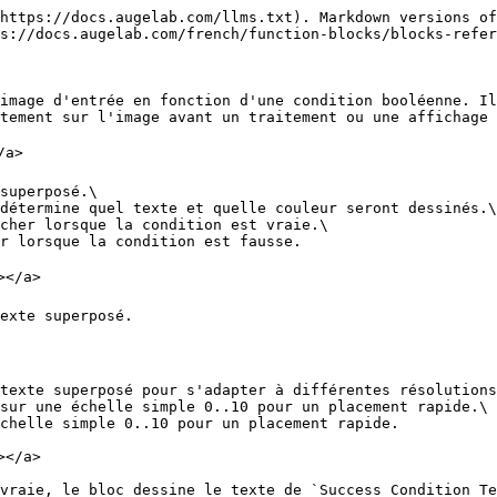
https://docs.augelab.com/llms.txt). Markdown versions of
s://docs.augelab.com/french/function-blocks/blocks-refer
image d'entrée en fonction d'une condition booléenne. Il
tement sur l'image avant un traitement ou une affichage 
a>

superposé.\

détermine quel texte et quelle couleur seront dessinés.\

cher lorsque la condition est vraie.\

r lorsque la condition est fausse.

</a>

exte superposé.

texte superposé pour s'adapter à différentes résolutions
sur une échelle simple 0..10 pour un placement rapide.\

chelle simple 0..10 pour un placement rapide.

</a>

vraie, le bloc dessine le texte de `Success Condition Te