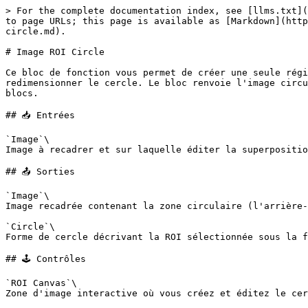
> For the complete documentation index, see [llms.txt](
to page URLs; this page is available as [Markdown](http
circle.md).

# Image ROI Circle

Ce bloc de fonction vous permet de créer une seule régi
redimensionner le cercle. Le bloc renvoie l'image circu
blocs.

## 📥 Entrées

`Image`\

Image à recadrer et sur laquelle éditer la superpositio
## 📤 Sorties

`Image`\

Image recadrée contenant la zone circulaire (l'arrière-
`Circle`\

Forme de cercle décrivant la ROI sélectionnée sous la f
## 🕹️ Contrôles

`ROI Canvas`\

Zone d'image interactive où vous créez et éditez le cer