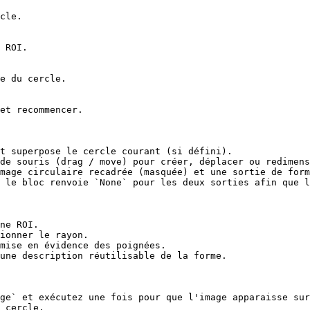
cle.

 ROI.

e du cercle.

et recommencer.

t superpose le cercle courant (si défini).

de souris (drag / move) pour créer, déplacer ou redimens
mage circulaire recadrée (masquée) et une sortie de form
 le bloc renvoie `None` pour les deux sorties afin que l
ne ROI.

ionner le rayon.

mise en évidence des poignées.

une description réutilisable de la forme.

ge` et exécutez une fois pour que l'image apparaisse sur
 cercle.
