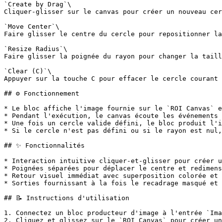
`Create by Drag`\

Cliquer-glisser sur le canvas pour créer un nouveau cer
`Move Center`\

Faire glisser le centre du cercle pour repositionner la
`Resize Radius`\

Faire glisser la poignée du rayon pour changer la taill
`Clear (C)`\

Appuyer sur la touche C pour effacer le cercle courant 
## ⚙️ Fonctionnement

* Le bloc affiche l'image fournie sur le `ROI Canvas` e
* Pendant l'exécution, le canvas écoute les événements 
* Une fois un cercle valide défini, le bloc produit l'i
* Si le cercle n'est pas défini ou si le rayon est nul,
## ✨ Fonctionnalités

* Interaction intuitive cliquer-et-glisser pour créer u
* Poignées séparées pour déplacer le centre et redimens
* Retour visuel immédiat avec superposition colorée et 
* Sorties fournissant à la fois le recadrage masqué et 
## 📝 Instructions d'utilisation

1. Connectez un bloc producteur d'image à l'entrée `Ima
2. Cliquez et glissez sur le `ROI Canvas` pour créer un