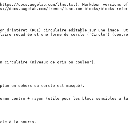
https://docs.augelab.com/llms.txt). Markdown versions of
s://docs.augelab.com/french/function-blocks/blocks-refer
on d'intérêt (ROI) circulaire éditable sur une image. Ut
laire recadrée et une forme de cercle (`Circle`) (centre
n circulaire (niveaux de gris ou couleur).

plan en dehors du cercle est masqué).

orme centre + rayon (utile pour les blocs sensibles à la
cle à la souris.
