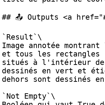
## 📤 Outputs <a href="
`Result`\

Image annotée montrant 
et tous les rectangles 
situés à l'intérieur de
dessinés en vert et éti
dehors sont dessinés en
`Not Empty`\

Booléen qui vaut True d