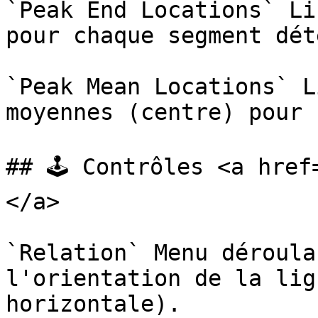
`Peak End Locations` Li
pour chaque segment dét
`Peak Mean Locations` L
moyennes (centre) pour 
## 🕹️ Contrôles <a hre
</a>

`Relation` Menu déroula
l'orientation de la lig
horizontale).
