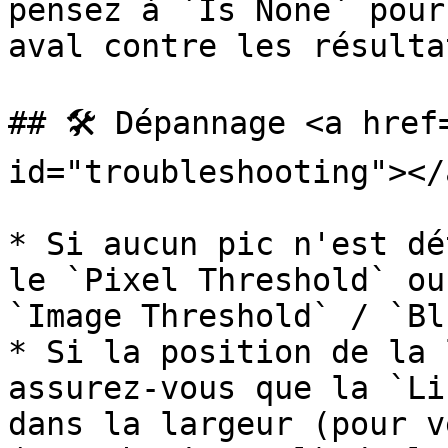
pensez à `Is None` pour
aval contre les résulta
## 🛠️ Dépannage <a href
id="troubleshooting"></a
* Si aucun pic n'est dé
le `Pixel Threshold` ou
`Image Threshold` / `Blu
* Si la position de la 
assurez-vous que la `Li
dans la largeur (pour v