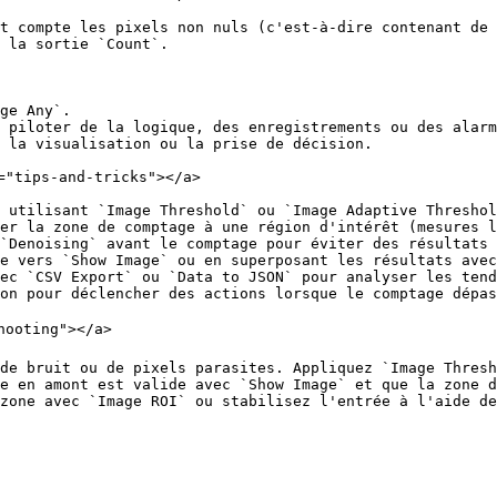
t compte les pixels non nuls (c'est‑à‑dire contenant de 
 la sortie `Count`.

ge Any`.

 piloter de la logique, des enregistrements ou des alarm
 la visualisation ou la prise de décision.

="tips-and-tricks"></a>

 utilisant `Image Threshold` ou `Image Adaptive Threshol
er la zone de comptage à une région d'intérêt (mesures l
`Denoising` avant le comptage pour éviter des résultats 
e vers `Show Image` ou en superposant les résultats avec
ec `CSV Export` ou `Data to JSON` pour analyser les tend
on pour déclencher des actions lorsque le comptage dépas
hooting"></a>

de bruit ou de pixels parasites. Appliquez `Image Thresh
e en amont est valide avec `Show Image` et que la zone d
zone avec `Image ROI` ou stabilisez l'entrée à l'aide de