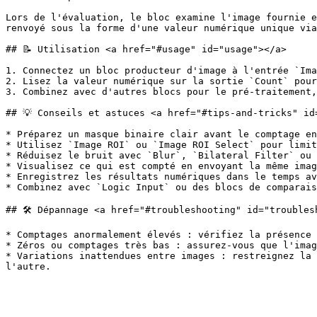
Lors de l'évaluation, le bloc examine l'image fournie e
renvoyé sous la forme d'une valeur numérique unique via
## 📝 Utilisation <a href="#usage" id="usage"></a>

1. Connectez un bloc producteur d'image à l'entrée `Ima
2. Lisez la valeur numérique sur la sortie `Count` pour
3. Combinez avec d'autres blocs pour le pré‑traitement,
## 💡 Conseils et astuces <a href="#tips-and-tricks" id
* Préparez un masque binaire clair avant le comptage en
* Utilisez `Image ROI` ou `Image ROI Select` pour limit
* Réduisez le bruit avec `Blur`, `Bilateral Filter` ou 
* Visualisez ce qui est compté en envoyant la même imag
* Enregistrez les résultats numériques dans le temps av
* Combinez avec `Logic Input` ou des blocs de comparais
## 🛠️ Dépannage <a href="#troubleshooting" id="troubles
* Comptages anormalement élevés : vérifiez la présence 
* Zéros ou comptages très bas : assurez‑vous que l'imag
* Variations inattendues entre images : restreignez la 