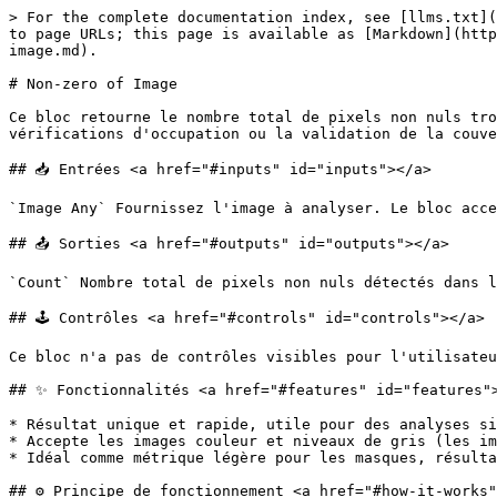
> For the complete documentation index, see [llms.txt](
to page URLs; this page is available as [Markdown](http
image.md).

# Non-zero of Image

Ce bloc retourne le nombre total de pixels non nuls tro
vérifications d'occupation ou la validation de la couve
## 📥 Entrées <a href="#inputs" id="inputs"></a>

`Image Any` Fournissez l'image à analyser. Le bloc acce
## 📤 Sorties <a href="#outputs" id="outputs"></a>

`Count` Nombre total de pixels non nuls détectés dans l
## 🕹️ Contrôles <a href="#controls" id="controls"></a>

Ce bloc n'a pas de contrôles visibles pour l'utilisateu
## ✨ Fonctionnalités <a href="#features" id="features">
* Résultat unique et rapide, utile pour des analyses si
* Accepte les images couleur et niveaux de gris (les im
* Idéal comme métrique légère pour les masques, résulta
## ⚙️ Principe de fonctionnement <a href="#how-it-works"