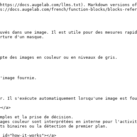
https://docs.augelab.com/llms.txt). Markdown versions of
s://docs.augelab.com/french/function-blocks/blocks-refer
uvés dans une image. Il est utile pour des mesures rapid
rture d'un masque.

pte des images en couleur ou en niveaux de gris.

'image fournie.

r. Il s'exécute automatiquement lorsqu'une image est fou
</a>

mples et la prise de décision.

ages couleur sont interprétées en interne pour l'activit
ts binaires ou la détection de premier plan.

 id="how-it-works"></a>
