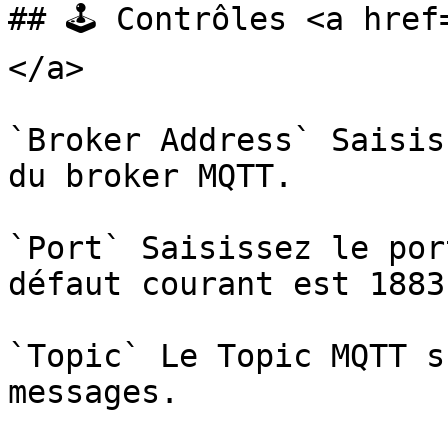
## 🕹️ Contrôles <a hre
</a>

`Broker Address` Saisis
du broker MQTT.

`Port` Saisissez le por
défaut courant est 1883.
`Topic` Le Topic MQTT s
messages.
