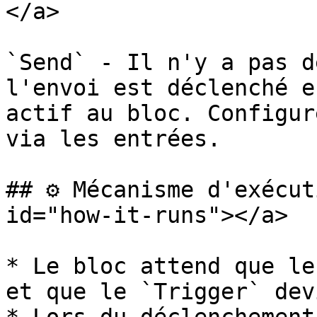
</a>

`Send` - Il n'y a pas d
l'envoi est déclenché e
actif au bloc. Configur
via les entrées.

## ⚙️ Mécanisme d'exécut
id="how-it-runs"></a>

* Le bloc attend que le
et que le `Trigger` dev