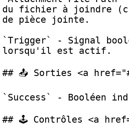
du fichier à joindre (c
de pièce jointe.

`Trigger` - Signal bool
lorsqu'il est actif.

## 📤 Sorties <a href="
`Success` - Booléen ind
## 🕹️ Contrôles <a hre