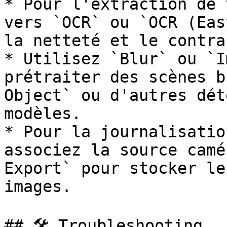
* Pour l'extraction de 
vers `OCR` ou `OCR (Eas
la netteté et le contras
* Utilisez `Blur` ou `I
prétraiter des scènes b
Object` ou d'autres dét
modèles.

* Pour la journalisatio
associez la source camé
Export` pour stocker le
images.

## 🛠️ Troubleshooting
