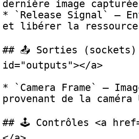
dernière image capturée.
* `Release Signal` — En
et libérer la ressource
## 📤 Sorties (sockets)
id="outputs"></a>

* `Camera Frame` — Imag
provenant de la caméra 
## 🕹️ Contrôles <a hre
</a>
