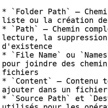
* `Folder Path` — Chemi
liste ou la création de
* `Path` — Chemin compl
lecture, la suppression
d'existence

* `File Name` ou `Names
pour joindre des chemin
fichiers

* `Content` — Contenu t
ajouter dans un fichier

* `Source Path` et `Des
utilisés pour les opéra