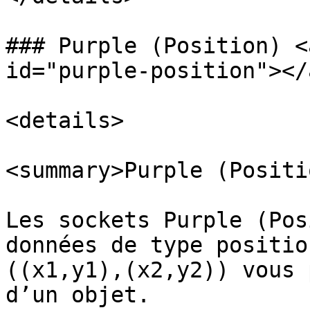
### Purple (Position) <
id="purple-position"></a
<details>

<summary>Purple (Positi
Les sockets Purple (Pos
données de type positio
((x1,y1),(x2,y2)) vous 
d’un objet.
