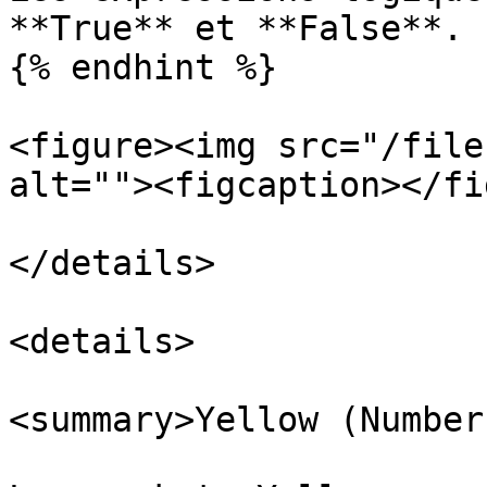
**True** et **False**.

{% endhint %}

<figure><img src="/file
alt=""><figcaption></fi
</details>

<details>

<summary>Yellow (Number