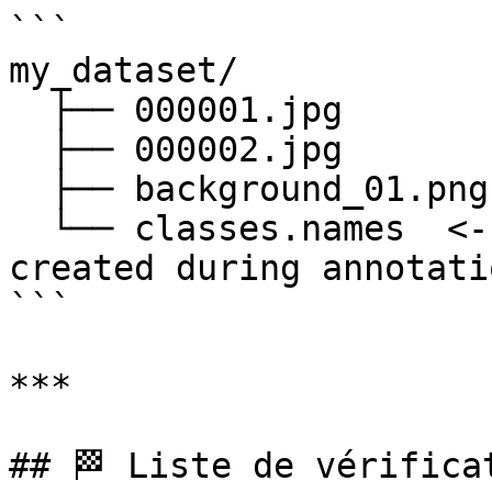
```

my_dataset/

  ├── 000001.jpg

  ├── 000002.jpg

  ├── background_01.png

  └── classes.names  <-- (Optional, will be 
created during annotatio
```

***

## 🏁 Liste de vérifica