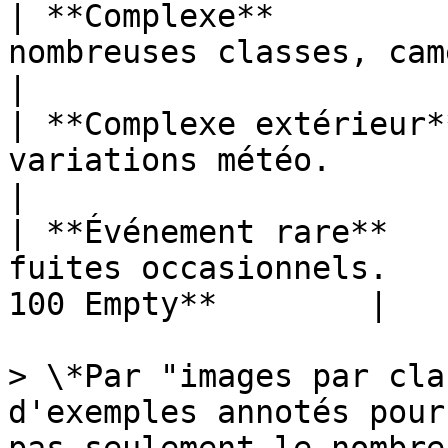
| **Complexe**         
nombreuses classes, caméra mobile
|

| **Complexe extérieur*
variations météo.                 
|

| **Événement rare**   
fuites occasionnels.   
100 Empty**        |

> \*Par "images par cla
d'exemples annotés pour