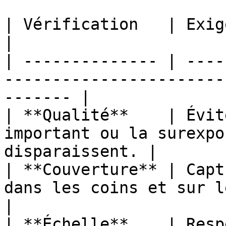
| Vérification   | Exigence                                                                 
|

| -------------- | ----
-----------------------
------- |

| **Qualité**    | Évit
important ou la surexpo
disparaissent. |

| **Couverture** | Capt
dans les coins et sur les bords 
|

| **Échelle**    | Resp