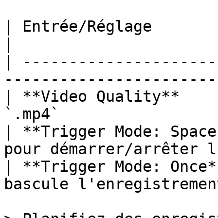
| Entrée/Réglage             | Fonction             
|

| ---------------------
-----------------------
| **Video Quality**    
`.mp4`                 
| **Trigger Mode: Space
pour démarrer/arrêter l
| **Trigger Mode: Once*
bascule l'enregistremen