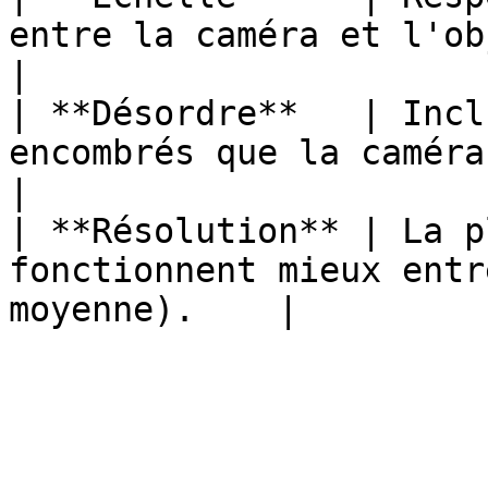
entre la caméra et l'objet.                        
|

| **Désordre**   | Incl
encombrés que la caméra verra réell
|

| **Résolution** | La p
fonctionnent mieux entr