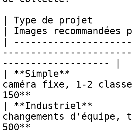
| Type de projet         | Environnement         
| Images recommandées p
| ---------------------
-----------------------
------------------- |

| **Simple**           
caméra fixe, 1-2 classe
150**                   
| **Industriel**       
changements d'équipe, t
500**                   