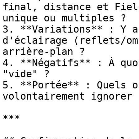
final, distance et Fiel
unique ou multiples ?

3. **Variations** : Y a
d'éclairage (reflets/om
arrière-plan ?

4. **Négatifs** : À quo
"vide" ?

5. **Portée** : Quels o
volontairement ignorer ?
***
