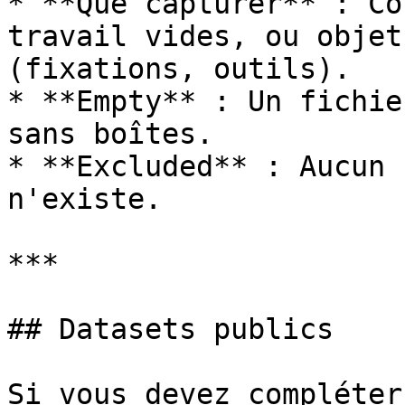
* **Que capturer** : Co
travail vides, ou objet
(fixations, outils).

* **Empty** : Un fichie
sans boîtes.

* **Excluded** : Aucun 
n'existe.

***

## Datasets publics

Si vous devez compléter