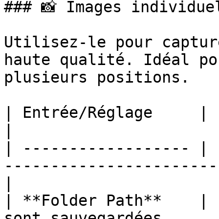
### 📸 Images individue
Utilisez-le pour captur
haute qualité. Idéal po
plusieurs positions.

| Entrée/Réglage     | Fonction                                           
|

| ------------------ | 
-----------------------
|

| **Folder Path**    | 
sont sauvegardées.                                 