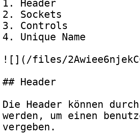
1. Header

2. Sockets

3. Controls

4. Unique Name

![](/files/2Awiee6njekC
## Header

Die Header können durch
werden, um einen benutz
vergeben.
