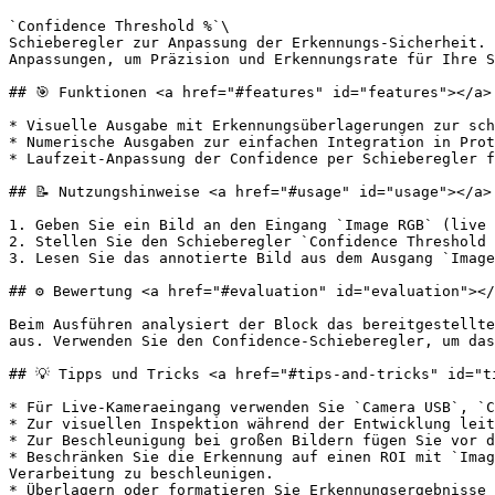
`Confidence Threshold %`\

Schieberegler zur Anpassung der Erkennungs-Sicherheit. 
Anpassungen, um Präzision und Erkennungsrate für Ihre S
## 🎯 Funktionen <a href="#features" id="features"></a>

* Visuelle Ausgabe mit Erkennungsüberlagerungen zur sch
* Numerische Ausgaben zur einfachen Integration in Prot
* Laufzeit-Anpassung der Confidence per Schieberegler f
## 📝 Nutzungshinweise <a href="#usage" id="usage"></a>

1. Geben Sie ein Bild an den Eingang `Image RGB` (live 
2. Stellen Sie den Schieberegler `Confidence Threshold 
3. Lesen Sie das annotierte Bild aus dem Ausgang `Image
## ⚙️ Bewertung <a href="#evaluation" id="evaluation"></
Beim Ausführen analysiert der Block das bereitgestellte
aus. Verwenden Sie den Confidence-Schieberegler, um das
## 💡 Tipps und Tricks <a href="#tips-and-tricks" id="ti
* Für Live-Kameraeingang verwenden Sie `Camera USB`, `C
* Zur visuellen Inspektion während der Entwicklung leit
* Zur Beschleunigung bei großen Bildern fügen Sie vor d
* Beschränken Sie die Erkennung auf einen ROI mit `Imag
Verarbeitung zu beschleunigen.

* Überlagern oder formatieren Sie Erkennungsergebnisse 