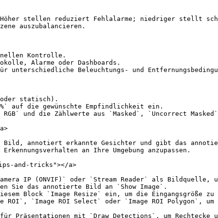
Höher stellen reduziert Fehlalarme; niedriger stellt sch
zene auszubalancieren.

nellen Kontrolle.

okolle, Alarme oder Dashboards.

ür unterschiedliche Beleuchtungs- und Entfernungsbedingu
oder statisch).

%` auf die gewünschte Empfindlichkeit ein.

 RGB` und die Zählwerte aus `Masked`, `Uncorrect Masked`
a>

 Bild, annotiert erkannte Gesichter und gibt das annotie
 Erkennungsverhalten an Ihre Umgebung anzupassen.

ps-and-tricks"></a>

amera IP (ONVIF)` oder `Stream Reader` als Bildquelle, u
en Sie das annotierte Bild an `Show Image`.

iesem Block `Image Resize` ein, um die Eingangsgröße zu 
e ROI`, `Image ROI Select` oder `Image ROI Polygon`, um 
für Präsentationen mit `Draw Detections`, um Rechtecke u