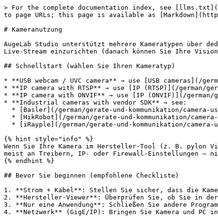
> For the complete documentation index, see [llms.txt](
to page URLs; this page is available as [Markdown](http
# Kameranutzung

AugeLab Studio unterstützt mehrere Kameratypen über ded
Live-Stream einzurichten (danach können Sie Ihre Vision
## Schnellstart (wählen Sie Ihren Kameratyp)

* **USB webcam / UVC camera** → use [USB cameras](/germ
* **IP camera with RTSP** → use [IP (RTSP)](/german/ger
* **IP camera with ONVIF** → use [IP (ONVIF)](/german/g
* **Industrial cameras with vendor SDK** → see:

  * [Basler](/german/gerate-und-kommunikation/camera-usage/basler.md)

  * [HikRobot](/german/gerate-und-kommunikation/camera-usage/hikrobot.md)

  * [iRayple](/german/gerate-und-kommunikation/camera-usage/irayple.md)

{% hint style="info" %}

Wenn Sie Ihre Kamera im Hersteller-Tool (z. B. pylon Vi
meist an Treibern, IP- oder Firewall-Einstellungen — ni
{% endhint %}

## Bevor Sie beginnen (empfohlene Checkliste)

1. **Strom + Kabel**: Stellen Sie sicher, dass die Kame
2. **Hersteller-Viewer**: Überprüfen Sie, ob Sie in der
3. **Nur eine Anwendung**: Schließen Sie andere Program
4. **Netzwerk** (GigE/IP): Bringen Sie Kamera und PC in