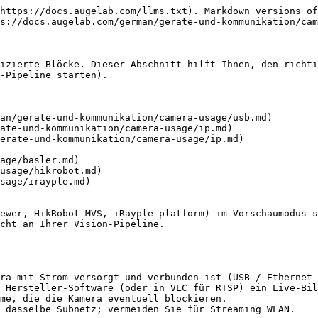
https://docs.augelab.com/llms.txt). Markdown versions of
s://docs.augelab.com/german/gerate-und-kommunikation/cam
izierte Blöcke. Dieser Abschnitt hilft Ihnen, den richti
-Pipeline starten).

an/gerate-und-kommunikation/camera-usage/usb.md)

ate-und-kommunikation/camera-usage/ip.md)

erate-und-kommunikation/camera-usage/ip.md)

ewer, HikRobot MVS, iRayple platform) im Vorschaumodus s
cht an Ihrer Vision-Pipeline.

ra mit Strom versorgt und verbunden ist (USB / Ethernet 
 Hersteller-Software (oder in VLC für RTSP) ein Live-Bil
me, die die Kamera eventuell blockieren.

 dasselbe Subnetz; vermeiden Sie für Streaming WLAN.
