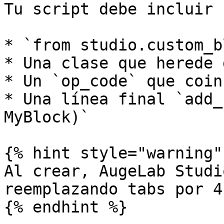
Tu script debe incluir 
* `from studio.custom_b
* Una clase que herede 
* Un `op_code` que coinc
* Una línea final `add_
MyBlock)`

{% hint style="warning" 
Al crear, AugeLab Studi
reemplazando tabs por 4
{% endhint %}
