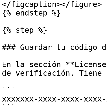
</figcaption></figure>

{% endstep %}

{% step %}

### Guardar tu código d
En la sección **License
de verificación. Tiene 
```

xxxxxxx-xxxx-xxxx-xxxx-