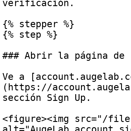
verificación.

{% stepper %}

{% step %}

### Abrir la página de 
Ve a [account.augelab.c
(https://account.augela
sección Sign Up.

<figure><img src="/file
alt="AugeLab account si