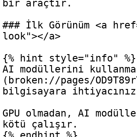
bir araçtır.

### İlk Görünüm <a href
look"></a>

{% hint style="info" %}

AI modüllerini kullanma
(broken://pages/OD9T89r
bilgisayara ihtiyacınız
GPU olmadan, AI modülle
kötü çalışır.

{% endhint %}
