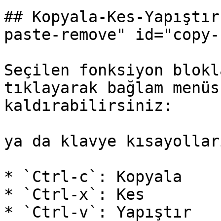
## Kopyala-Kes-Yapıştır
paste-remove" id="copy-
Seçilen fonksiyon blokl
tıklayarak bağlam menüs
kaldırabilirsiniz:

ya da klavye kısayollar
* `Ctrl-c`: Kopyala

* `Ctrl-x`: Kes

* `Ctrl-v`: Yapıştır
