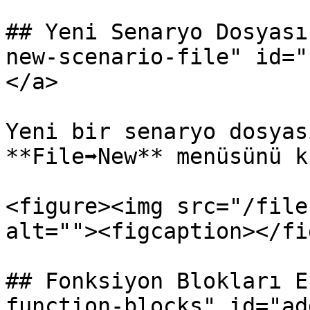
## Yeni Senaryo Dosyası
new-scenario-file" id="
</a>

Yeni bir senaryo dosyas
**File➡️New** menüsünü k
<figure><img src="/file
alt=""><figcaption></fi
## Fonksiyon Blokları E
function-blocks" id="ad