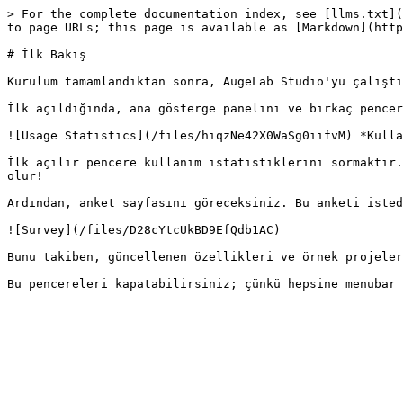
> For the complete documentation index, see [llms.txt](
to page URLs; this page is available as [Markdown](http
# İlk Bakış

Kurulum tamamlandıktan sonra, AugeLab Studio'yu çalıştı
İlk açıldığında, ana gösterge panelini ve birkaç pencer
![Usage Statistics](/files/hiqzNe42X0WaSg0iifvM) *Kulla
İlk açılır pencere kullanım istatistiklerini sormaktır.
olur!

Ardından, anket sayfasını göreceksiniz. Bu anketi isted
![Survey](/files/D28cYtcUkBD9EfQdb1AC)

Bunu takiben, güncellenen özellikleri ve örnek projeler