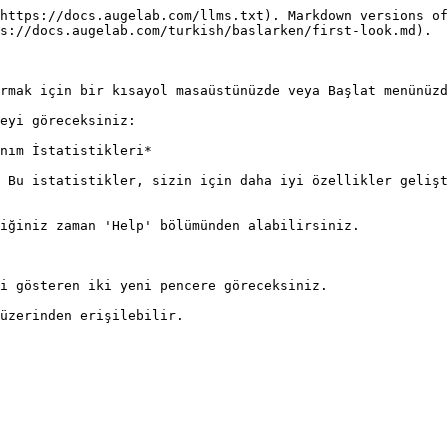
https://docs.augelab.com/llms.txt). Markdown versions of
s://docs.augelab.com/turkish/baslarken/first-look.md).

rmak için bir kısayol masaüstünüzde veya Başlat menünüzd
eyi göreceksiniz:

nım İstatistikleri*

 Bu istatistikler, sizin için daha iyi özellikler gelişt
iğiniz zaman 'Help' bölümünden alabilirsiniz.

i gösteren iki yeni pencere göreceksiniz.
