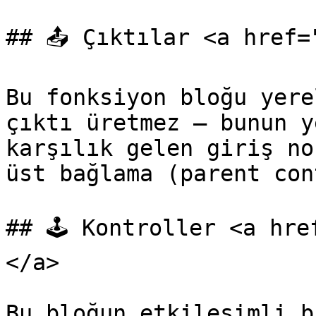
## 📤 Çıktılar <a href=
Bu fonksiyon bloğu yere
çıktı üretmez — bunun y
karşılık gelen giriş no
üst bağlama (parent con
## 🕹️ Kontroller <a hr
</a>

Bu bloğun etkileşimli b