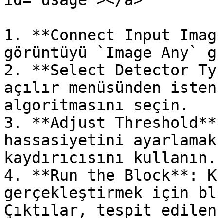
id="usage"></a>

1. **Connect Input Imag
görüntüyü `Image Any` g
2. **Select Detector Ty
açılır menüsünden isten
algoritmasını seçin.

3. **Adjust Threshold**
hassasiyetini ayarlamak
kaydırıcısını kullanın.

4. **Run the Block**: K
gerçekleştirmek için bl
Çıktılar, tespit edilen