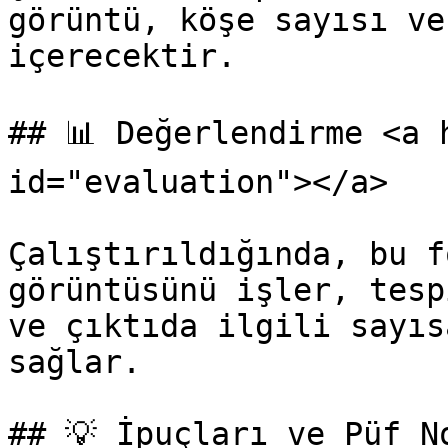
görüntü, köşe sayısı ve
içerecektir.

## 📊 Değerlendirme <a 
id="evaluation"></a>

Çalıştırıldığında, bu f
görüntüsünü işler, tesp
ve çıktıda ilgili sayıs
sağlar.

## 💡 İpuçları ve Püf N