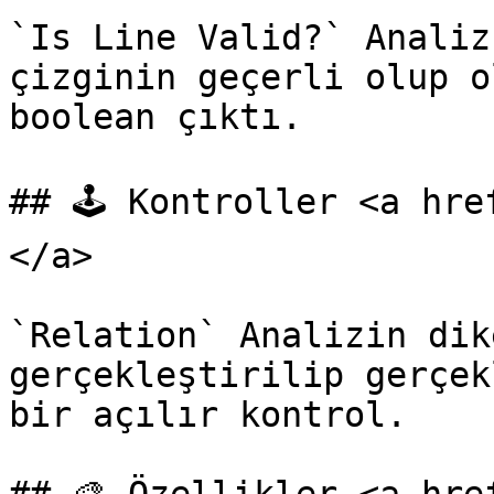
`Is Line Valid?` Analiz
çizginin geçerli olup o
boolean çıktı.

## 🕹️ Kontroller <a hr
</a>

`Relation` Analizin dik
gerçekleştirilip gerçek
bir açılır kontrol.
