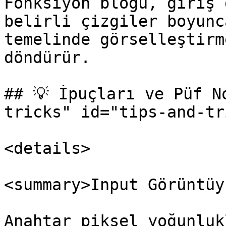
Fonksiyon bloğu, giriş 
belirli çizgiler boyunc
temelinde görselleştirm
döndürür.

## 💡 İpuçları ve Püf N
tricks" id="tips-and-tr
<details>

<summary>Input Görüntüy
Anahtar piksel yoğunluk