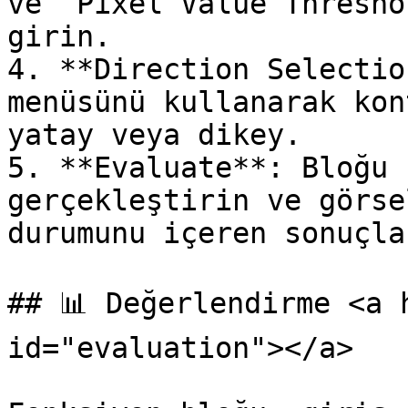
ve `Pixel Value Thresho
girin.

4. **Direction Selectio
menüsünü kullanarak kon
yatay veya dikey.

5. **Evaluate**: Bloğu 
gerçekleştirin ve görse
durumunu içeren sonuçla
## 📊 Değerlendirme <a 
id="evaluation"></a>
