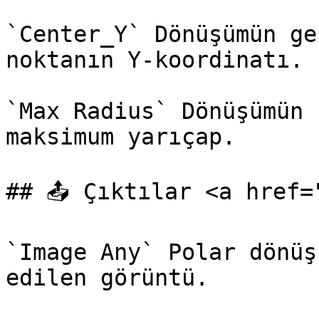
`Center_Y` Dönüşümün ge
noktanın Y-koordinatı.

`Max Radius` Dönüşümün 
maksimum yarıçap.

## 📤 Çıktılar <a href=
`Image Any` Polar dönüş
edilen görüntü.
