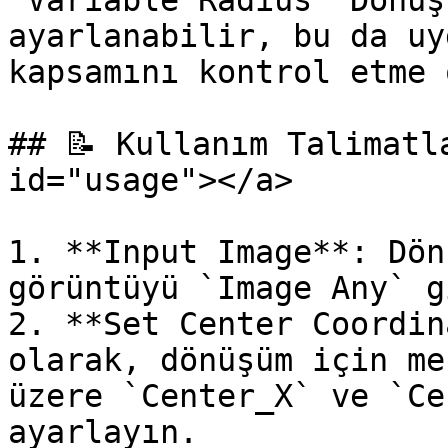
`Variable Radius` Dönüş
ayarlanabilir, bu da uy
kapsamını kontrol etme 
## 📝 Kullanım Talimatl
id="usage"></a>

1. **Input Image**: Dön
görüntüyü `Image Any` g
2. **Set Center Coordin
olarak, dönüşüm için me
üzere `Center_X` ve `Ce
ayarlayın.
