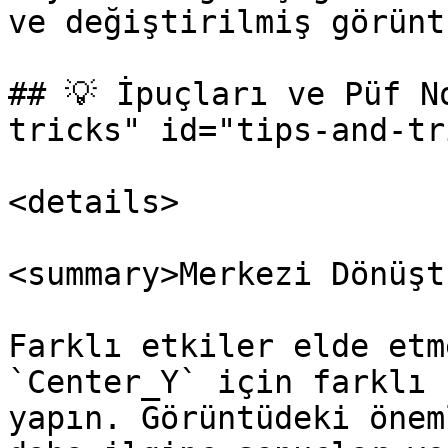
ve değiştirilmiş görünt
## 💡 İpuçları ve Püf N
tricks" id="tips-and-tr
<details>

<summary>Merkezi Dönüşt
Farklı etkiler elde etm
`Center_Y` için farklı 
yapın. Görüntüdeki önem