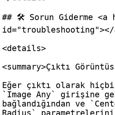
## 🛠️ Sorun Giderme <a 
id="troubleshooting"></a
<details>

<summary>Çıktı Görüntüs
Eğer çıktı olarak hiçbi
`Image Any` girişine ge
bağlandığından ve `Cent
Radius` parametrelerini