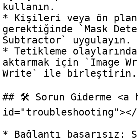
kullanın.

* Kişileri veya ön plan
gerektiğinde `Mask Dete
Subtractor` uygulayın.

* Tetikleme olaylarında
aktarmak için `Image Wr
Write` ile birleştirin.

## 🛠️ Sorun Giderme <a 
id="troubleshooting"></a
* Bağlantı başarısız: S