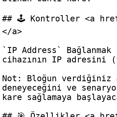
## 🕹️ Kontroller <a hr
</a>

`IP Address` Bağlanmak 
cihazının IP adresini (
Not: Bloğun verdiğiniz 
deneyeceğini ve senaryo
kare sağlamaya başlayac
## 🎯 Özellikler <a hre