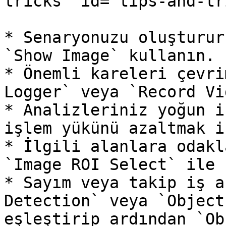
tricks" id="tips-and-tr
* Senaryonuzu oluşturur
`Show Image` kullanın.

* Önemli kareleri çevri
Logger` veya `Record Vi
* Analizleriniz yoğun i
işlem yükünü azaltmak i
* İlgili alanlara odakl
`Image ROI Select` ile 
* Sayım veya takip iş a
Detection` veya `Object
eşleştirip ardından `Ob